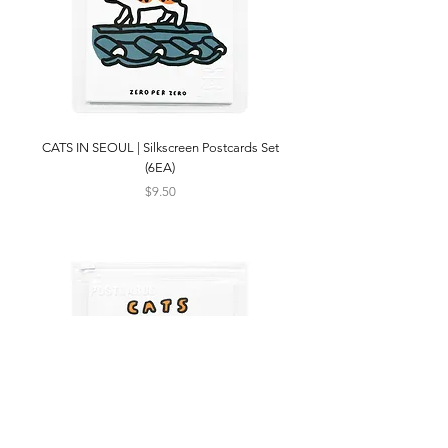
CATS IN SEOUL | Silkscreen Postcards Set
(6EA)
Price
$9.50