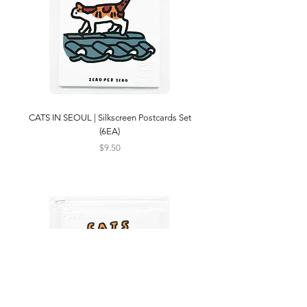
CATS IN SEOUL | Silkscreen Postcards Set
(6EA)
Price
$9.50