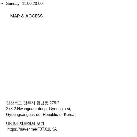
Sunday 11:00-20:00
MAP & ACCESS
경상북도 경주시 황남동 278-2
278-2 Hwangnam-dong, Gyeongju-si,
Gyeongsangbuk-do, Republic of Korea
네이버 지도에서 보기
https://naver.me/F3TX1LKA