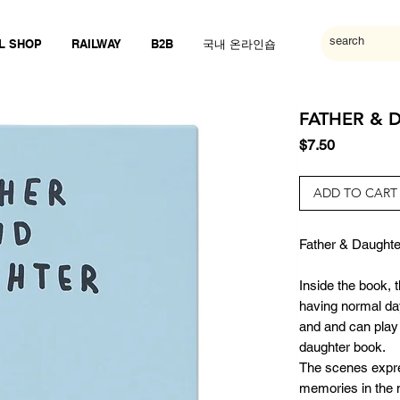
L SHOP
RAILWAY
B2B
국내 온라인숍
FATHER & 
Price
$7.50
ADD TO CART
Father & Daughte
Inside the book, 
having normal da
and and can play
daughter book.
The scenes expr
memories in the mi