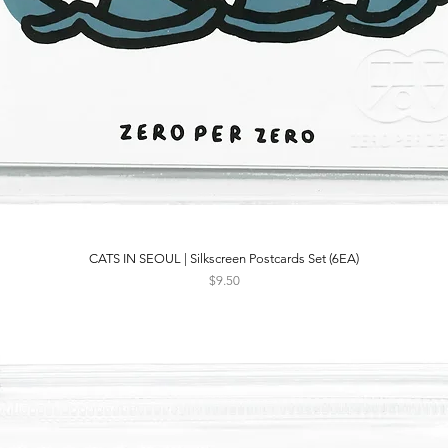
CATS IN SEOUL | Silkscreen Postcards Set (6EA)
Quick View
Price
$9.50