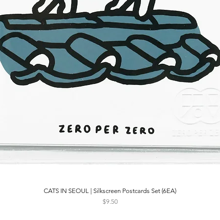
CATS IN SEOUL | Silkscreen Postcards Set (6EA)
Quick View
Price
$9.50