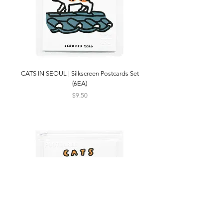
CATS IN SEOUL | Silkscreen Postcards Set
(6EA)
Price
$9.50