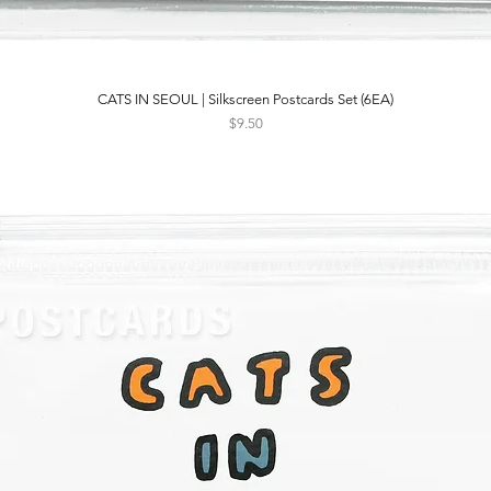
CATS IN SEOUL | Silkscreen Postcards Set (6EA)
Quick View
Price
$9.50