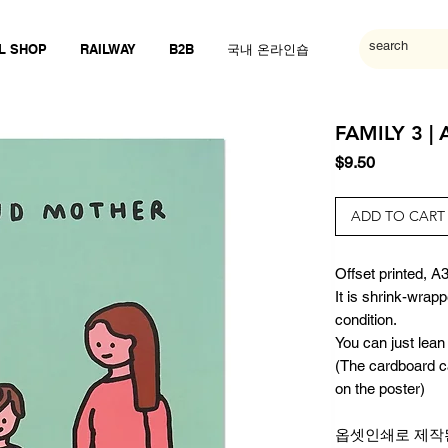
L SHOP
RAILWAY
B2B
국내 온라인숍
FAMILY 3 | 
Price
$9.50
ADD TO CART
Offset printed, A3
It is shrink-wrap
condition.
You can just lean 
(The cardboard can
on the poster)
옵셋인쇄로 제작