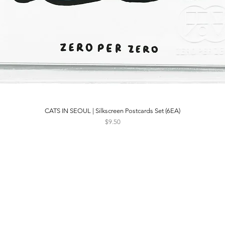
CATS IN SEOUL | Silkscreen Postcards Set (6EA)
Quick View
Price
$9.50