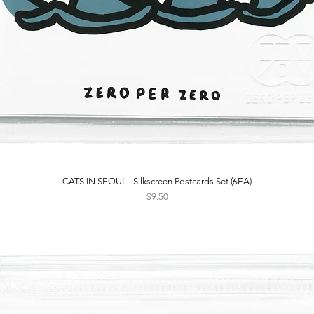
CATS IN SEOUL | Silkscreen Postcards Set (6EA)
Quick View
Price
$9.50