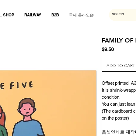
L SHOP
RAILWAY
B2B
국내 온라인숍
FAMILY OF F
Price
$9.50
ADD TO CART
Offset printed, A3
It is shrink-wrap
condition.
You can just lean 
(The cardboard can
on the poster)
옵셋인쇄로 제작