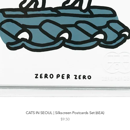
CATS IN SEOUL | Silkscreen Postcards Set (6EA)
Quick View
Price
$9.50