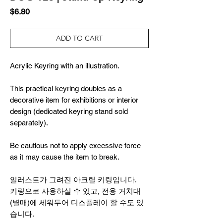
Price
$6.80
ADD TO CART
Acrylic Keyring with an illustration.
This practical keyring doubles as a
decorative item for exhibitions or interior
design (dedicated keyring stand sold
separately).
Be cautious not to apply excessive force
as it may cause the item to break.
일러스트가 그려진 아크릴 키링입니다.
키링으로 사용하실 수 있고, 전용 거치대
(별매)에 세워두어 디스플레이 할 수도 있
습니다.