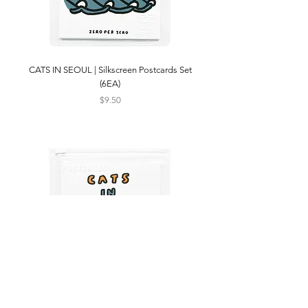
CATS IN SEOUL | Silkscreen Postcards Set
(6EA)
Price
$9.50