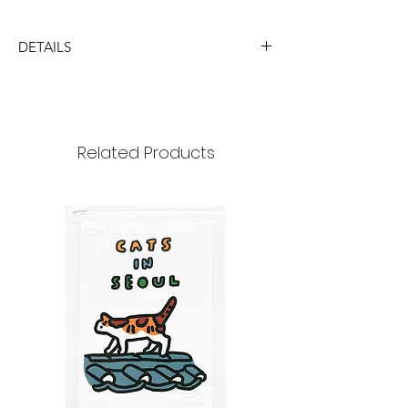
DETAILS
DIMENSION
size : 55x34x3mm
Ring diameter : 25mmm
Related Products
MATERIAL
acrylic, metal