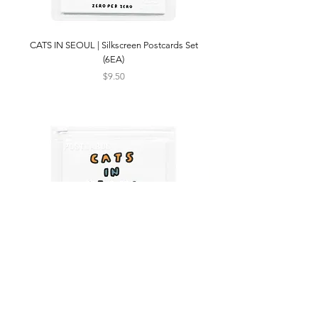
CATS IN SEOUL | Silkscreen Postcards Set
(6EA)
Price
$9.50