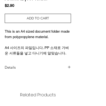
Price
$2.90
ADD TO CART
This is an A4 sized document folder made
from polypropylene material.
A4 사이즈의 파일입니다. PP 소재로 가벼
운 서류들을 넣고 다니기에 알맞습니다.
Details
DIMENSION
310x220mm (12.2x8.6inch)
MATERIAL
Related Products
PP