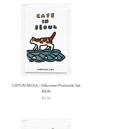
CATS IN SEOUL | Silkscreen Postcards Set
(6EA)
Price
$9.50