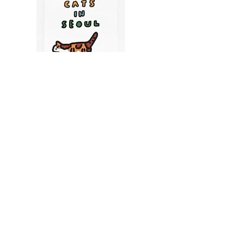
CATS IN SEOUL | Silkscreen Postcards Set
(6EA)
Price
$9.50
CART
MY ORDER
국내 온라인숍 가기