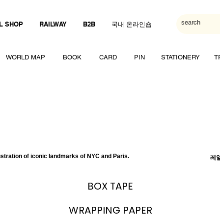
L SHOP
RAILWAY
B2B
국내 온라인숍
WORLD MAP
BOOK
CARD
PIN
STATIONERY
T
of iconic landmarks of NYC and Paris.
레일
BOX TAPE
WRAPPING PAPER