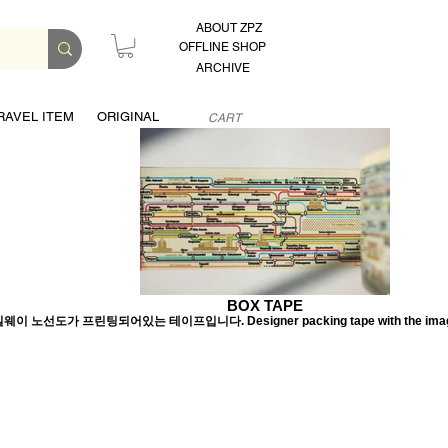
ABOUT ZPZ
OFFLINE SHOP
ARCHIVE
RAVEL ITEM
ORIGINAL
CART
BOX TAPE
웨이 노선도가 프린팅되어있는 테이프입니다. Designer packing tape with the image o