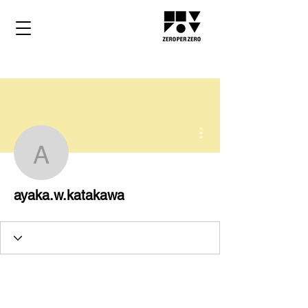
More actions
ayaka.w.katakawa
ayaka.w.katakawa