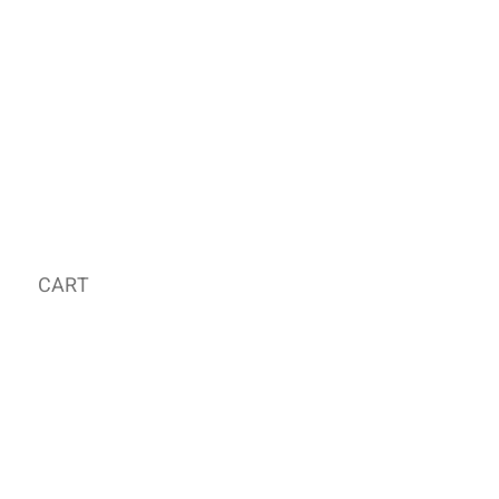
CART
MY ORDER
국내 온라인숍 가기
OFFLINE STORE
E-MAIL