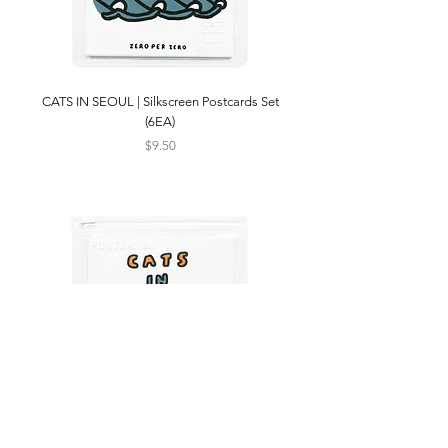
CATS IN SEOUL | Silkscreen Postcards Set
(6EA)
Price
$9.50