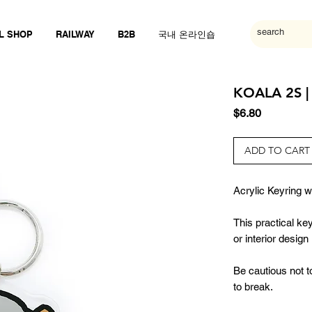
L SHOP
RAILWAY
B2B
국내 온라인숍
KOALA 2S |
Price
$6.80
ADD TO CART
Acrylic Keyring wi
This practical ke
or interior desig
Be cautious not t
to break.