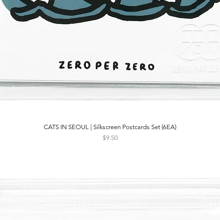
CATS IN SEOUL | Silkscreen Postcards Set (6EA)
Quick View
Price
$9.50