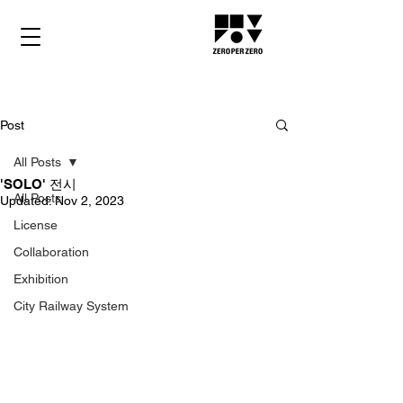
Post
All Posts
'SOLO' 전시
All Posts
Updated:
Nov 2, 2023
License
Collaboration
Exhibition
City Railway System