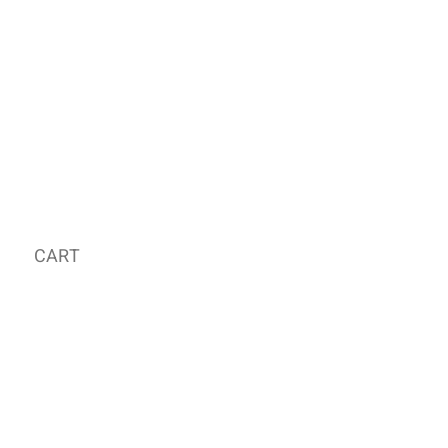
CART
MY ORDER
국내 온라인숍 가기
OFFLINE STORE
E-MAIL