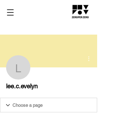
More actions
lee.c.evelyn
lee.c.evelyn