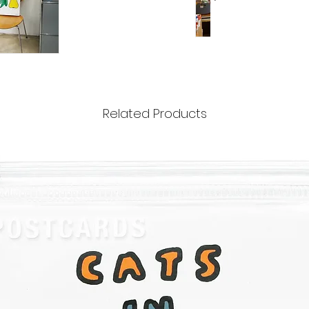
A3 (297X420mm)
Related Products