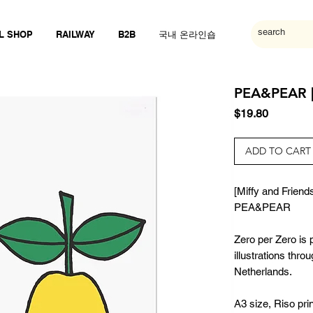
L SHOP
RAILWAY
B2B
국내 온라인숍
PEA&PEAR |
Price
$19.80
ADD TO CART
[Miffy and Friend
PEA&PEAR
Zero per Zero is 
illustrations thr
Netherlands.
A3 size, Riso pri