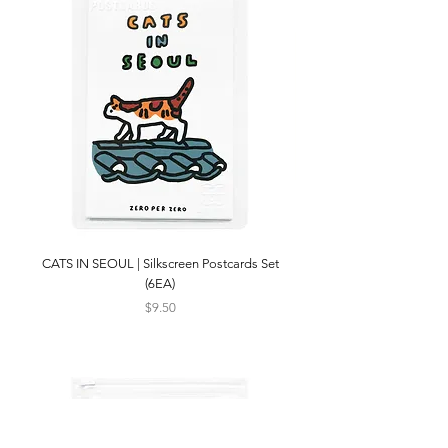
CATS IN SEOUL | Silkscreen Postcards Set
(6EA)
Price
$9.50