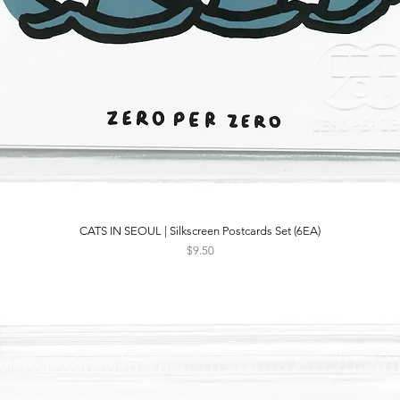
CATS IN SEOUL | Silkscreen Postcards Set (6EA)
Quick View
Price
$9.50