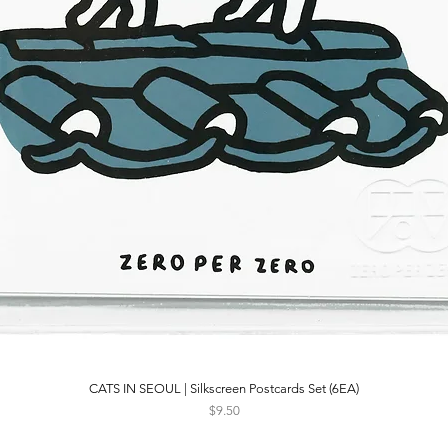
CATS IN SEOUL | Silkscreen Postcards Set (6EA)
Quick View
Price
$9.50