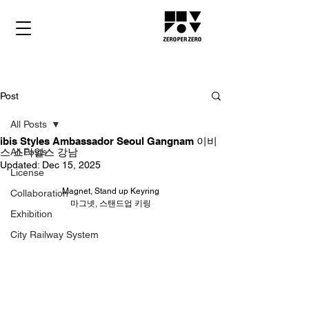
Post
All Posts
ibis Styles Ambassador Seoul Gangnam 이비
스 스타일스 강남
All Posts
Updated:
Dec 15, 2025
License
Magnet, Stand up Keyring
Collaboration
마그넷, 스탠드업 키링
Exhibition
City Railway System